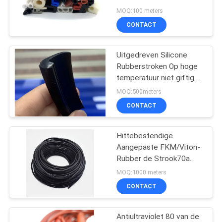
Siliciumverbinding de
MOQ:100 meters
strook van het Breedte
CONTACT
waterdichtsilicone
Uitgedreven Silicone
Rubberstroken Op hoge
temperatuur niet giftige
Tenchy
MOQ:500meters
CONTACT
Hittebestendige
Aangepaste FKM/Viton-
Rubber de Strook70a
Hardheid van het
MOQ:1000 meters
Verbindingssilicone
CONTACT
Antiultraviolet 80 van de