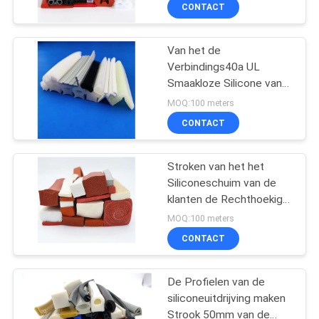
CONTACTEER
CONTACT
ONS
Van het de
Verbindings40a UL
NIEUWS
Smaakloze Silicone van
de siliconedeur de
MOQ:100 meters
Verbindingsstroken voor
VERZOEK
CONTACT
Oven
OM
EEN
Stroken van het het
Siliconeschuim van de
CITAAT
klanten de Rechthoekige
50m 2mm Dikte
MOQ:100 meters
SITEMAP
CONTACT
PRIVACY
De Profielen van de
siliconeuitdrijving maken
POLICY
Strook 50mm van de