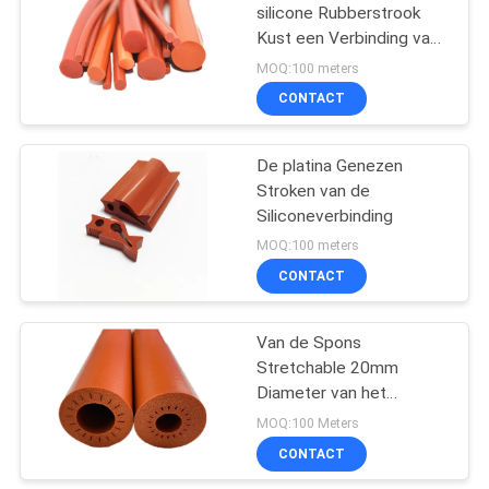
silicone Rubberstrook
Kust een Verbinding van
het Silicone Rubberkoord
MOQ:100 meters
CONTACT
De platina Genezen
Stroken van de
Siliconeverbinding
MOQ:100 meters
CONTACT
Van de Spons
Stretchable 20mm
Diameter van het
uitdrijvingssilicone
MOQ:100 Meters
Vuurvaste Buis van het
CONTACT
het Siliconeschuim